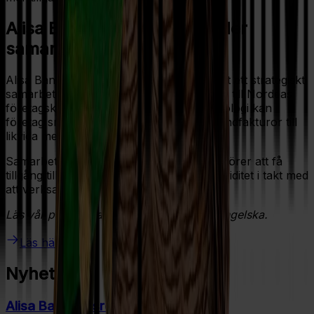
Alisa Bank och Nordea inleder
samarbete
Alisa Bank och Nordea i Finland har ingått ett strategiskt
samarbete för att erbjuda fakturabelåning till Nordeas
företagskunder. Genom Alisa Banks teknologi kan
företag snabbt och flexibelt omvandla kundfakturor till
likvida medel och stärka sitt kassaflöde.
Samarbetet gör det enklare för entreprenörer att få
tillgång till finansiering och hantera sin likviditet i takt med
att verksamheten växer.
Läs vår pressrelease om samarbetet på engelska.
Läs här
Nyheter
Alisa Banks årsredovisning 2025