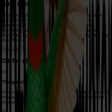
Alisa Bank
Alisa Bank hjälper små och medelstora företag att ta
fart. Med vår snabba fakturafinansiering har du
pengarna på kontot inom 24 timmar. Inga dolda
kostnader, du betalar bara för den finansiering du
använder. Sprid dina vingar och låt ditt företag växa med
Alisa Bank.
Starta här
Därför väljer kunder Alisa
01
Trygg som en uggla
En nordisk börsnoterad bank som redan hjälpt tusentals
företag att växa med enkel finansiering. Med oss sitter
du stadigt, även när det blåser.
02