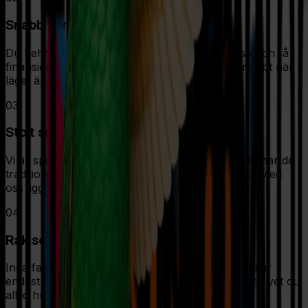
Snabb som en kolibri
Du behöver inte byta bank, lägg enkelt till Alisa och få
finansiering smidigt direkt. Med oss lyfter du snabbt när
läget är rätt.
03
Stolt som en påfågel
Vi är specialiserade på fakturabelåning och utmanar de
traditionella aktörerna med en smartare lösning. Med
oss ligger du steget före.
04
Rak som en papegoja
Inga fasta avgifter eller dolda kostnader, du betalar
endast för den finansiering du använder. Med oss vet du
alltid hur det faktiskt ligger till.