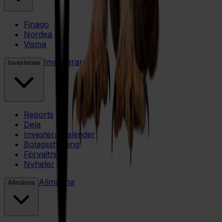
Finago
Nordea
Visma
Investerare
Investerare
Reports
Dela
Investerarkalender
Bolagsstyrning
Förvaltning
Nyheter
Allmänna
Allmänna