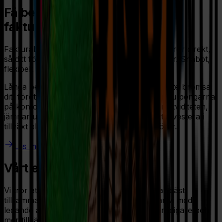
Få betalt snabbare med
fakturabelåning
Fakturabelåning frigör kapital från dina fakturor direkt,
så ditt företag kan flyga högre utan väntetider. Snabbt,
flexibelt och utan dolda avgifter.
Långa betalningstider hos kunder behöver inte bromsa
ditt företag. Med Alisas fakturabelåning får du pengarna
på kontot ofta inom 24 timmar. Det stärker likviditeten,
jämnar ut kassaflödet och ger dig frihet att investera i
tillväxt eller utnyttja rabatter hos leverantörer.
Läs mera
Vårt ekosystem
Vi tror att framtidens banktjänster fungerar bäst
tillsammans med andra. Därför samarbetar vi med
ledande aktörer för att göra finansiering smidigare och
mer tillgänglig för företag.