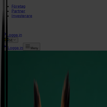
Företag
Partner
Investerare
Logga in
SE
Logga in
Meny