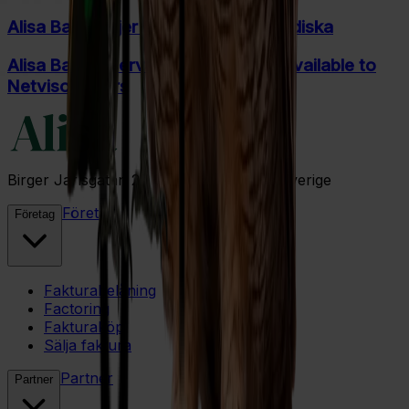
Alisa Bank säljer låneportfölj till Nordiska
Alisa Bank’s Services will soon be available to
Netvisor Users
Birger Jarlsgatan 27 111 45 Stockholm Sverige
Företag
Företag
Fakturabelåning
Factoring
Fakturaköp
Sälja faktura
Partner
Partner